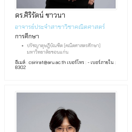
ดร.ศิริรัตน์ ชาวนา
อาจารย์ประจำสาขาวิชาคณิตศาสตร์
การศึกษา
ปรัชญาดุษฎีบัณฑิต (คณิตศาสตรศึกษา)
มหาวิทยาลัยขอนแก่น
อีเมล์ : csirirat@aru.ac.th เบอร์โทร : - เบอร์ภายใน :
8302