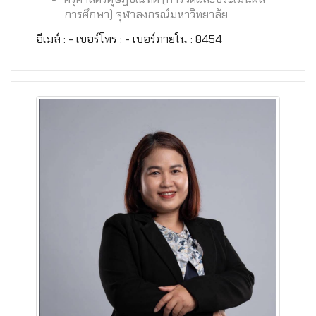
การศึกษา) จุฬาลงกรณ์มหาวิทยาลัย
อีเมล์ : - เบอร์โทร : - เบอร์ภายใน : 8454