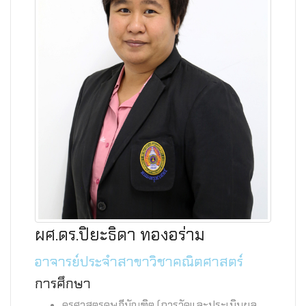
ผศ.ดร.ปิยะธิดา ทองอร่าม
อาจารย์ประจำสาขาวิชาคณิตศาสตร์
การศึกษา
ครุศาสตรดุษฎีบัณฑิต (การวัดและประเมินผล